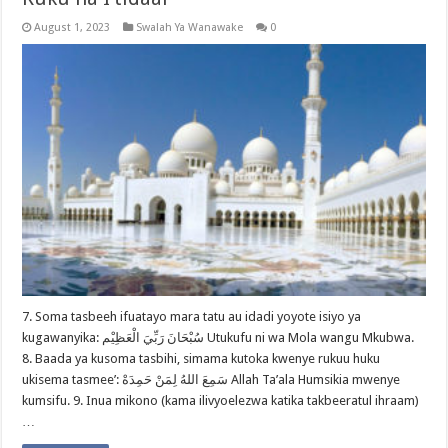
August 1, 2023
Swalah Ya Wanawake
0
7. Soma tasbeeh ifuatayo mara tatu au idadi yoyote isiyo ya
kugawanyika: سُبْحَانَ رَبِّيَ الْعَظِيْم Utukufu ni wa Mola wangu Mkubwa.
8. Baada ya kusoma tasbihi, simama kutoka kwenye rukuu huku
ukisema tasmee’: سَمِعَ اللهُ لِمَنْ حَمِدَهْ Allah Ta’ala Humsikia mwenye
kumsifu. 9. Inua mikono (kama ilivyoelezwa katika takbeeratul ihraam)
…