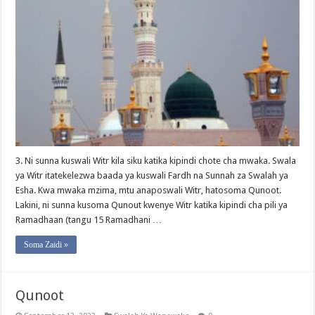
3. Ni sunna kuswali Witr kila siku katika kipindi chote cha mwaka. Swala
ya Witr itatekelezwa baada ya kuswali Fardh na Sunnah za Swalah ya
Esha. Kwa mwaka mzima, mtu anaposwali Witr, hatosoma Qunoot.
Lakini, ni sunna kusoma Qunout kwenye Witr katika kipindi cha pili ya
Ramadhaan (tangu 15 Ramadhani …
Soma Zaidi »
Qunoot