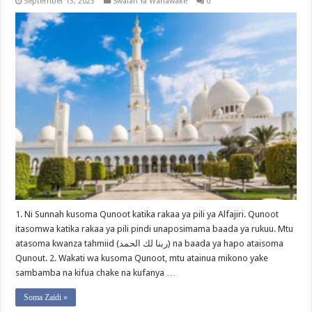
September 13, 2023
Swalah Ya Wanawake
0
1. Ni Sunnah kusoma Qunoot katika rakaa ya pili ya Alfajiri. Qunoot
itasomwa katika rakaa ya pili pindi unaposimama baada ya rukuu. Mtu
atasoma kwanza tahmiid (ربنا لك الحمد) na baada ya hapo ataisoma
Qunout. 2. Wakati wa kusoma Qunoot, mtu atainua mikono yake
sambamba na kifua chake na kufanya …
Soma Zaidi »