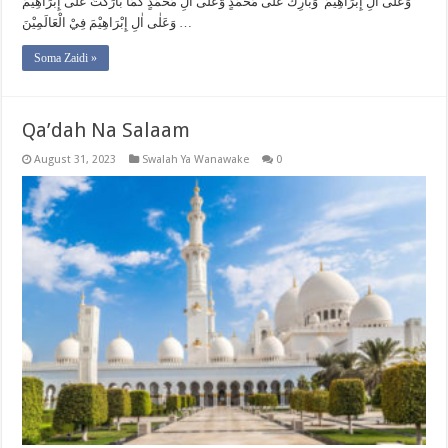
وَعَلٰى اٰلِ إِبْرَاهِيْمَ وَبَارِكْ عَلٰى مُحَمَّدٍ وَّعَلٰى اٰلِ مُحَمَّدٍ كَمَا بَارَكْتَ عَلٰى إِبْرَاهِيْمَ
وَعَلٰى اٰلِ إِبْرَاهِيْمَ فِيْ الْعَالَمِيْنَ …
Soma Zaidi »
Qa’dah Na Salaam
August 31, 2023
Swalah Ya Wanawake
0