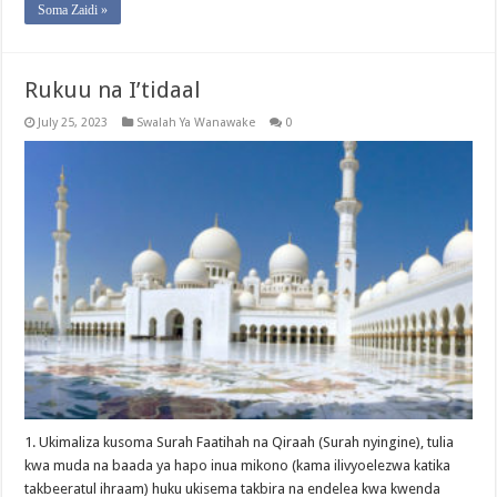
Soma Zaidi »
Rukuu na I’tidaal
July 25, 2023
Swalah Ya Wanawake
0
1. Ukimaliza kusoma Surah Faatihah na Qiraah (Surah nyingine), tulia
kwa muda na baada ya hapo inua mikono (kama ilivyoelezwa katika
takbeeratul ihraam) huku ukisema takbira na endelea kwa kwenda