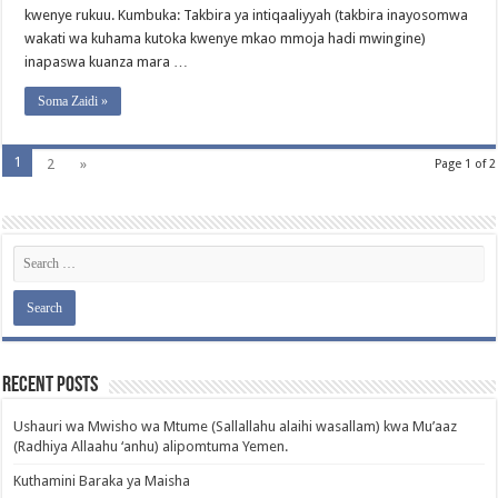
kwenye rukuu. Kumbuka: Takbira ya intiqaaliyyah (takbira inayosomwa
wakati wa kuhama kutoka kwenye mkao mmoja hadi mwingine)
inapaswa kuanza mara …
Soma Zaidi »
1
2
»
Page 1 of 2
Recent Posts
Ushauri wa Mwisho wa Mtume (Sallallahu alaihi wasallam) kwa Mu’aaz
(Radhiya Allaahu ‘anhu) alipomtuma Yemen.
Kuthamini Baraka ya Maisha