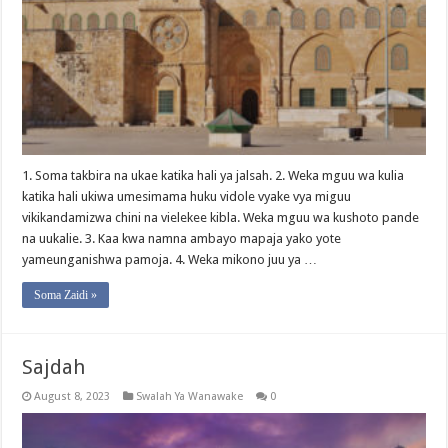
1. Soma takbira na ukae katika hali ya jalsah. 2. Weka mguu wa kulia
katika hali ukiwa umesimama huku vidole vyake vya miguu
vikikandamizwa chini na vielekee kibla. Weka mguu wa kushoto pande
na uukalie. 3. Kaa kwa namna ambayo mapaja yako yote
yameunganishwa pamoja. 4. Weka mikono juu ya …
Soma Zaidi »
Sajdah
August 8, 2023
Swalah Ya Wanawake
0