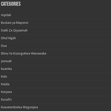
Categories
Aqidah
Bustani ya Mapenzi
Dalili Za Qiyaamah
Dhul Hijjah
Dua
Elimu Ya KizunguKwa Wanawake
Jumuah
kuamka
Kula
Kulala
Kunywa
Kusafiri
Kuwatembelea Wagonjwa