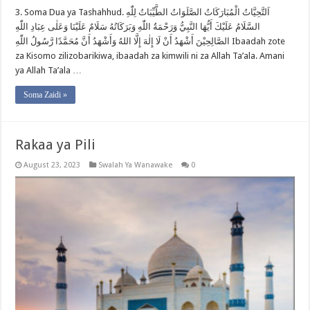
3. Soma Dua ya Tashahhud. اَلتَّحِيَّاتُ الْمُبَارَكَاتُ الصَّلَوَاتُ الطَّيِّبَاتُ لِلّٰهِ
السَّلَامُ عَلَيْكَ أَيُّهَا النَّبِيُّ وَرَحْمَةُ اللّٰهِ وَبَرَكَاتُهُ سَلَامٌ عَلَيْنَا وَعَلٰى عِبَادِ اللّٰهِ
الصَّالِحِيْنَ أَشْهَدُ أَنْ لَا إِلٰهَ إِلَّا اللهُ وَأَشْهَدُ أَنَّ مُحَمَّدًا رَّسُولُ اللّٰهِ Ibaadah zote
za Kisomo zilizobarikiwa, ibaadah za kimwili ni za Allah Ta’ala. Amani
ya Allah Ta’ala …
Soma Zaidi »
Rakaa ya Pili
August 23, 2023
Swalah Ya Wanawake
0