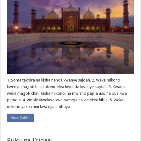
1. Soma takbira na kisha nenda kwenye sajdah. 2. Weka mikono
kwenye magoti huku ukiendelea kwenda kwenye sajdah. 3. Kwanza
weka magoti chini, kisha mikono, na mwisho paji la uso na pua kwa
pamoja. 4. Vidole viwekwe kwa pamoja na vielekee kibla. 5. Weka
mikono yako chini kwa njia ambayo …
Soma Zaidi »
Ruku na I’tidaal