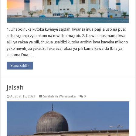
1. Unapoinuka kutoka kwenye sajdah, kwanza inua paji la uso na pua;
kisha viganja vya mkoni na mwisho magoti. 2. Ukiwa unasimama kwa
ajili ya rakaa ya pili, chukua usaidizi kutoka ardhini kwa kuweka mikono
yako miwili juu yake. 3. Tekeleza rakaa ya pili kama kawaida (bila ya
kusoma Dua- …
Soma Zaidi »
Jalsah
August 15, 2023
Swalah Ya Wanawake
0