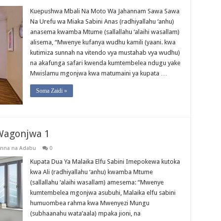
Kuepushwa Mbali Na Moto Wa Jahannam Sawa Sawa
Na Urefu wa Miaka Sabini Anas (radhiyallahu ‘anhu)
anasema kwamba Mtume (sallallahu ‘alaihi wasallam)
alisema, “Mwenye kufanya wudhu kamili (yaani. kwa
kutimiza sunnah na vitendo vya mustahab vya wudhu)
na akafunga safari kwenda kumtembelea ndugu yake
Mwislamu mgonjwa kwa matumaini ya kupata …
Soma Zaidi »
Wagonjwa 1
nna na Adabu
0
Kupata Dua Ya Malaika Elfu Sabini Imepokewa kutoka
kwa Ali (radhiyallahu ‘anhu) kwamba Mtume
(sallallahu ‘alaihi wasallam) amesema: “Mwenye
kumtembelea mgonjwa asubuhi, Malaika elfu sabini
humuombea rahma kwa Mwenyezi Mungu
(subhaanahu wata’aala) mpaka jioni, na