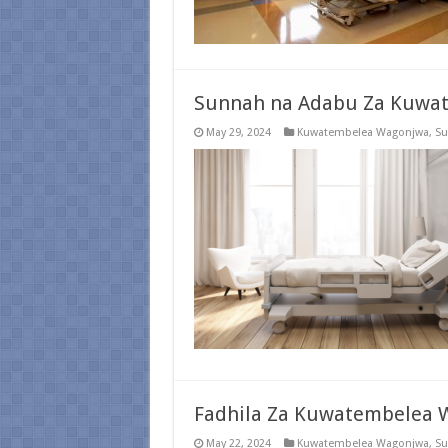
Sunnah na Adabu Za Kuwa
May 29, 2024
Kuwatembelea Wagonjwa
,
Su
Fadhila Za Kuwatembelea 
May 22, 2024
Kuwatembelea Wagonjwa
,
Su