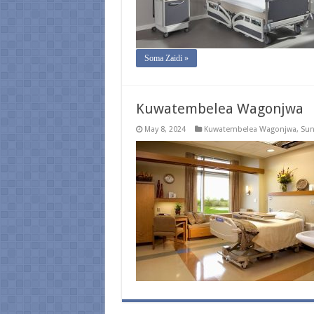
Soma Zaidi »
Kuwatembelea Wagonjwa
May 8, 2024
Kuwatembelea Wagonjwa
,
Sun