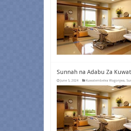
Sunnah na Adabu Za Kuwa
June 5, 2024
Kuwatembelea Wagonjwa
,
Su