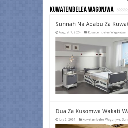
Kuwatembelea Wagonjwa
Sunnah Na Adabu Za Kuwa
August 7, 2024
Kuwatembelea Wagonjwa
,
Dua Za Kusomwa Wakati 
July 3, 2024
Kuwatembelea Wagonjwa
,
Sun