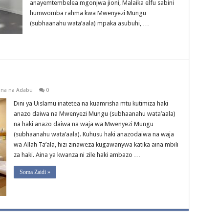
anayemtembelea mgonjwa jioni, Malaika elfu sabini
humwomba rahma kwa Mwenyezi Mungu
(subhaanahu wata’aala) mpaka asubuhi, …
na na Adabu
0
Dini ya Uislamu inatetea na kuamrisha mtu kutimiza haki
anazo daiwa na Mwenyezi Mungu (subhaanahu wata’aala)
na haki anazo daiwa na waja wa Mwenyezi Mungu
(subhaanahu wata’aala). Kuhusu haki anazodaiwa na waja
wa Allah Ta’ala, hizi zinaweza kugawanywa katika aina mbili
za haki. Aina ya kwanza ni zile haki ambazo …
Soma Zaidi »