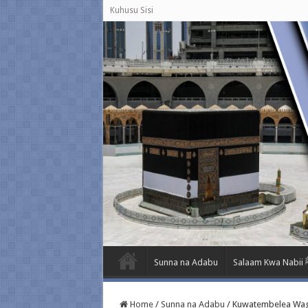
Kuhusu Sisi
Sunna na Adabu
Salaa
Home
/
Sunna na Adabu
/
Kuwatembelea Wa