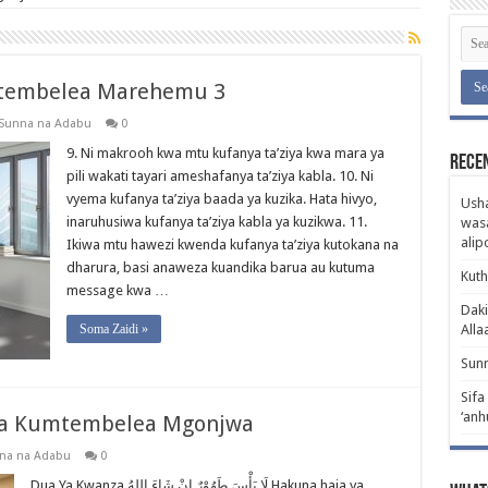
tembelea Marehemu 3
Sunna na Adabu
0
9. Ni makrooh kwa mtu kufanya ta’ziya kwa mara ya
Rece
pili wakati tayari ameshafanya ta’ziya kabla. 10. Ni
vyema kufanya ta’ziya baada ya kuzika. Hata hivyo,
Usha
inaruhusiwa kufanya ta’ziya kabla ya kuzikwa. 11.
wasa
ali
Ikiwa mtu hawezi kwenda kufanya ta’ziya kutokana na
dharura, basi anaweza kuandika barua au kutuma
Kuth
message kwa …
Daki
Soma Zaidi »
Alla
Sunn
Sifa
‘anh
Wa Kumtembelea Mgonjwa
na na Adabu
0
Dua Ya Kwanza لَا بَأْسَ طَهُوْرٌ إِنْ شَاءَ اللهُ Hakuna haja ya