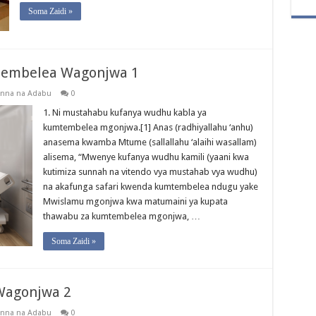
Soma Zaidi »
tembelea Wagonjwa 1
nna na Adabu
0
1. Ni mustahabu kufanya wudhu kabla ya
kumtembelea mgonjwa.[1] Anas (radhiyallahu ‘anhu)
anasema kwamba Mtume (sallallahu ‘alaihi wasallam)
alisema, “Mwenye kufanya wudhu kamili (yaani kwa
kutimiza sunnah na vitendo vya mustahab vya wudhu)
na akafunga safari kwenda kumtembelea ndugu yake
Mwislamu mgonjwa kwa matumaini ya kupata
thawabu za kumtembelea mgonjwa, …
Soma Zaidi »
Wagonjwa 2
nna na Adabu
0