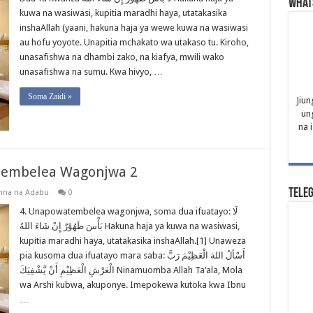
What
kuwa na wasiwasi, kupitia maradhi haya, utatakasika
inshaAllah (yaani, hakuna haja ya wewe kuwa na wasiwasi
au hofu yoyote. Unapitia mchakato wa utakaso tu. Kiroho,
unasafishwa na dhambi zako, na kiafya, mwili wako
unasafishwa na sumu. Kwa hivyo, …
Soma Zaidi »
Jiun
un
na 
tembelea Wagonjwa 2
Tele
nna na Adabu
0
4. Unapowatembelea wagonjwa, soma dua ifuatayo: لَا
بَأْسَ طَهُوْرٌ إِنْ شَاءَ اللهُ Hakuna haja ya kuwa na wasiwasi,
kupitia maradhi haya, utatakasika inshaAllah.[1] Unaweza
pia kusoma dua ifuatayo mara saba: أَسْألُ اللهَ الْعَظِيْمَ رَبَّ
الْعَرْشِ الْعَظِيْمِ أَنْ يَّشْفِيَكَ Ninamuomba Allah Ta’ala, Mola
wa Arshi kubwa, akuponye. Imepokewa kutoka kwa Ibnu
…