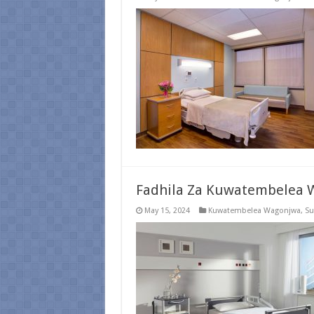
Fadhila Za Kuwatembelea 
May 15, 2024
Kuwatembelea Wagonjwa
,
Su