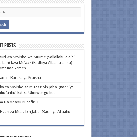
nt Posts
uri wa Mwisho wa Mtume (Sallallahu alaihi
llam) kwa Mu’aaz (Radhiya Allaahu ‘anhu)
pomtuma Yemen.
amini Baraka ya Maisha
ka za Mwisho za Mu’aaz bin Jabal (Radhiya
ahu ‘anhu) katika Ulimwengu huu
a Na Adabu Kusafiri 1
 Nzuri za Muaz bin Jabal (Radhiya Allaahu
u)