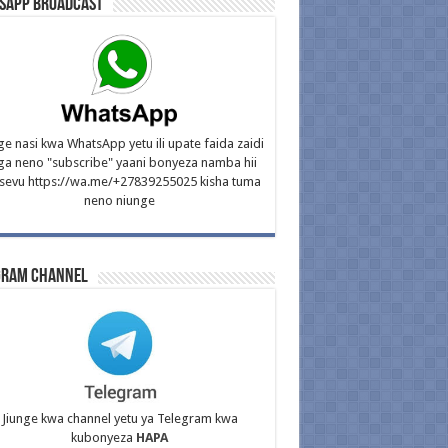
sApp Broadcast
ge nasi kwa WhatsApp yetu ili upate faida zaidi
ga neno "subscribe" yaani bonyeza namba hii
isevu https://wa.me/+27839255025 kisha tuma
neno niunge
gram Channel
Jiunge kwa channel yetu ya Telegram kwa
kubonyeza
HAPA