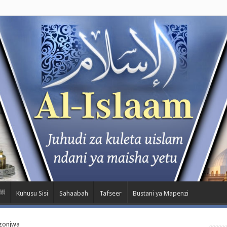
m Kwa Nabii ﷺ
Kuhusu Sisi
Sahaabah
Tafseer
Bustani ya Mapenzi
gonjwa