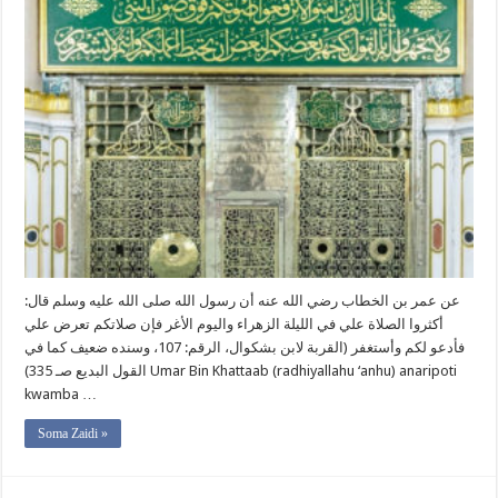
عن عمر بن الخطاب رضي الله عنه أن رسول الله صلى الله عليه وسلم قال:
أكثروا الصلاة علي في الليلة الزهراء واليوم الأغر فإن صلاتكم تعرض علي
فأدعو لكم وأستغفر (القربة لابن بشكوال، الرقم: 107، وسنده ضعيف كما في
القول البديع صـ 335) Umar Bin Khattaab (radhiyallahu ‘anhu) anaripoti
kwamba …
Soma Zaidi »