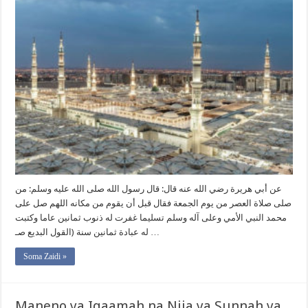
عن أبي هريرة رضي الله عنه قال: قال رسول الله صلى الله عليه وسلم: من
صلى صلاة العصر من يوم الجمعة فقال قبل أن يقوم من مكانه اللهم صل على
محمد النبي الأمي وعلى آله وسلم تسليما غفرت له ذنوب ثمانين عاما وكتبت
له عبادة ثمانين سنة (القول البديع صـ …
Soma Zaidi »
Maneno ya Iqaamah na Njia ya Sunnah ya