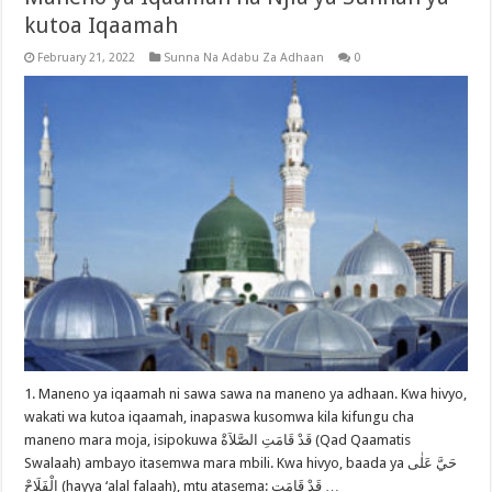
kutoa Iqaamah
February 21, 2022
Sunna Na Adabu Za Adhaan
0
1. Maneno ya iqaamah ni sawa sawa na maneno ya adhaan. Kwa hivyo,
wakati wa kutoa iqaamah, inapaswa kusomwa kila kifungu cha
maneno mara moja, isipokuwa قَدْ قَامَتِ الصَّلاَةْ (Qad Qaamatis
Swalaah) ambayo itasemwa mara mbili. Kwa hivyo, baada ya حَيَّ عَلٰى
الْفَلَاحْ (hayya ‘alal falaah), mtu atasema: قَدْ قَامَتِ …