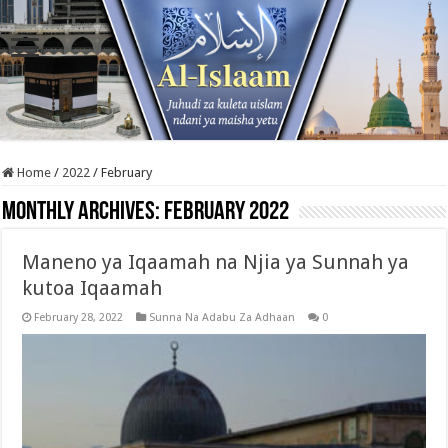
Home
/
2022
/
February
Monthly Archives:
February 2022
Maneno ya Iqaamah na Njia ya Sunnah ya
kutoa Iqaamah
February 28, 2022
Sunna Na Adabu Za Adhaan
0