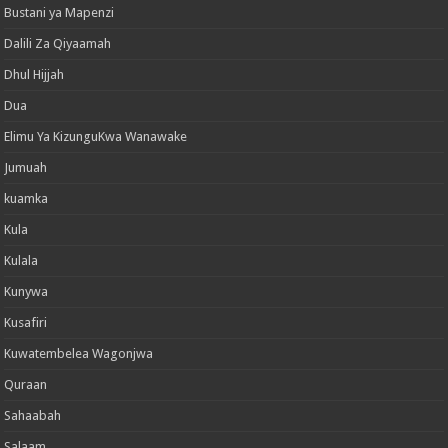
Bustani ya Mapenzi
Dalili Za Qiyaamah
Dhul Hijjah
Dua
Elimu Ya KizunguKwa Wanawake
Jumuah
kuamka
Kula
Kulala
Kunywa
Kusafiri
Kuwatembelea Wagonjwa
Quraan
Sahaabah
Salaam