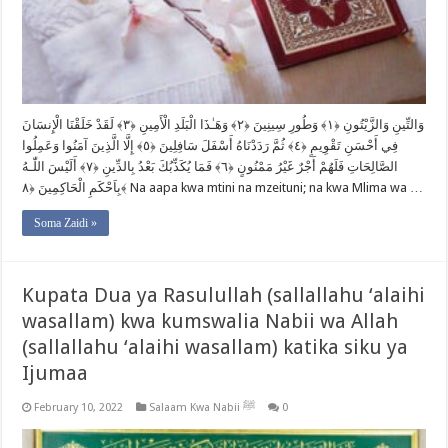
وَالتِّينِ وَالزَّيْتُونِ ﴿١﴾ وَطُورِ سِينِينَ ﴿٢﴾ وَهَـٰذَا الْبَلَدِ الْأَمِينِ ﴿٣﴾ لَقَدْ خَلَقْنَا الْإِنسَانَ
فِي أَحْسَنِ تَقْوِيمٍ ﴿٤﴾ ثُمَّ رَدَدْنَاهُ أَسْفَلَ سَافِلِينَ ﴿٥﴾ إِلَّا الَّذِينَ آمَنُوا وَعَمِلُوا
الصَّالِحَاتِ فَلَهُمْ أَجْرٌ غَيْرُ مَمْنُونٍ ﴿٦﴾ فَمَا يُكَذِّبُكَ بَعْدُ بِالدِّينِ ﴿٧﴾ أَلَيْسَ اللّٰـهُ
بِاَحْكَمِ الْحَاكِمِينَ ﴿٨﴾ Na aapa kwa mtini na mzeituni; na kwa Mlima wa …
Soma Zaidi »
Kupata Dua ya Rasulullah (sallallahu ‘alaihi
wasallam) kwa kumswalia Nabii wa Allah
(sallallahu ‘alaihi wasallam) katika siku ya
Ijumaa
February 10, 2022
Salaam Kwa Nabii ﷺ
0