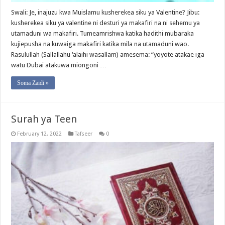
Swali: Je, inajuzu kwa Muislamu kusherekea siku ya Valentine? Jibu:
kusherekea siku ya valentine ni desturi ya makafiri na ni sehemu ya
utamaduni wa makafiri. Tumeamrishwa katika hadithi mubaraka
kujiepusha na kuwaiga makafiri katika mila na utamaduni wao.
Rasulullah (Sallallahu ‘alaihi wasallam) amesema: “yoyote atakae iga
watu Dubai atakuwa miongoni …
Soma Zaidi »
Surah ya Teen
February 12, 2022
Tafseer
0