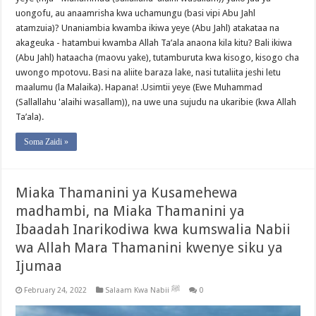
uongofu, au anaamrisha kwa uchamungu (basi vipi Abu Jahl
atamzuia)? Unaniambia kwamba ikiwa yeye (Abu Jahl) atakataa na
akageuka - hatambui kwamba Allah Ta’ala anaona kila kitu? Bali ikiwa
(Abu Jahl) hataacha (maovu yake), tutamburuta kwa kisogo, kisogo cha
uwongo mpotovu. Basi na aliite baraza lake, nasi tutaliita jeshi letu
maalumu (la Malaika). Hapana! .Usimtii yeye (Ewe Muhammad
(Sallallahu 'alaihi wasallam)), na uwe una sujudu na ukaribie (kwa Allah
Ta’ala).
Soma Zaidi »
Miaka Thamanini ya Kusamehewa
madhambi, na Miaka Thamanini ya
Ibaadah Inarikodiwa kwa kumswalia Nabii
wa Allah Mara Thamanini kwenye siku ya
Ijumaa
February 24, 2022
Salaam Kwa Nabii ﷺ
0