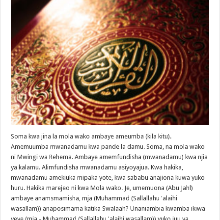
Soma kwa jina la mola wako ambaye ameumba (kila kitu).
Amemuumba mwanadamu kwa pande la damu. Soma, na mola wako
ni Mwingi wa Rehema. Ambaye amemfundisha (mwanadamu) kwa njia
ya kalamu. Alimfundisha mwanadamu asiyoyajua. Kwa hakika,
mwanadamu amekiuka mipaka yote, kwa sababu anajiona kuwa yuko
huru. Hakika marejeo ni kwa Mola wako. Je, umemuona (Abu Jahl)
ambaye anamsmamisha, mja (Muhammad (Sallallahu 'alaihi
wasallam)) anaposimama katika Swalaah? Unaniambia kwamba ikiwa
yeye (mja - Muhammad (Sallallahu 'alaihi wasallam)) yuko juu ya