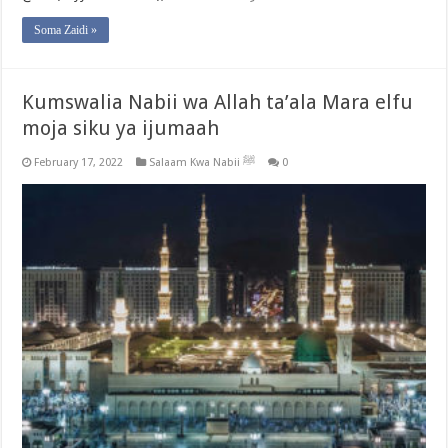
Soma Zaidi »
Kumswalia Nabii wa Allah ta’ala Mara elfu
moja siku ya ijumaah
February 17, 2022
Salaam Kwa Nabii ﷺ
0