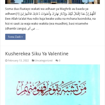
Soma dua ifuatayo wakati wa adhaan ya Maghrib au baada ya
adhaan:[1] اَللّٰهُمَّ إِنَّ هٰذَا إِقْبَالُ لَيْلِكَ وَإِدْبَارُ نَهَارِكَ وَأَصْوَاتُ دُعَاتِكَ فَاغْفِرْ لِيْ
Ewe Allah ta’ala! Huu ndio kuja kwake usiku na mchana kuondoka, na
hizi ni sauti za waja wako wakiita (wa muadhin), basi nisamehe
(dhambi zangu). عن أم …
Soma Zaidi »
Kusherekea Siku Ya Valentine
February 13, 2022
Uncategorized
0