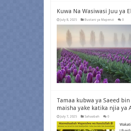
Kuwa Na Wasiwasi Juu ya El
July 8, 2025
Bustani ya Mapenzi
0
Tamaa kubwa ya Saeed bin 
maisha yake katika njia ya A
July 7, 2025
Sahaabah
0
Wakati
Ubaida