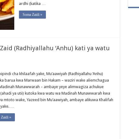
ardhi (katika …
Soma Zaidi »
 Zaid (Radhiyallahu ‘Anhu) kati ya watu
kipindi cha khilaafah yake, Mu’aawiyah (Radhiyallahu ‘Anhu)
ika barua kwa Marwaan bin Hakam – waziri wake aliemchagua
 Madinah Munawwarah – ambaye yeye alimwagiza achukue
 (ahadi ya utii) kutoka kwa watu wa Madinah Munawwarah kwa
ya mtoto wake, Yazeed bin Mu’aawiyah, ambaye alikuwa Khalifah
yake. …
Zaidi »