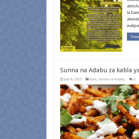
alimcha
la Dam
aliende
walip
Soma 
Sunna na Adabu za kabla ya
July 6, 2025
Kula
,
Sunna na Adabu
0