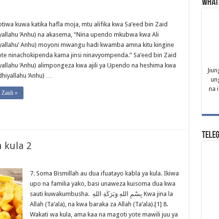
What
otiwa kuwa katika hafla moja, mtu alifika kwa Sa’eed bin Zaid
yallahu ‘Anhu) na akasema, “Nina upendo mkubwa kwa Ali
yallahu’ Anhu) moyoni mwangu hadi kwamba amna kitu kingine
te ninachokipenda kama jinsi ninavyompenda.” Sa’eed bin Zaid
yallahu ‘Anhu) alimpongeza kwa ajili ya Upendo na heshima kwa
Jiun
dhiyallahu ‘Anhu) …
un
na 
Zaidi »
Tele
 kula 2
7. Soma Bismillah au dua ifuatayo kabla ya kula. Ikiwa
upo na familia yako, basi unaweza kuisoma dua kwa
sauti kuwakumbusha. بِسْمِ اللهِ وَبَرَكَةِ اللهِ Kwa jina la
Allah (Ta’ala), na kwa baraka za Allah (Ta’ala).[1] 8.
Wakati wa kula, ama kaa na magoti yote mawili juu ya