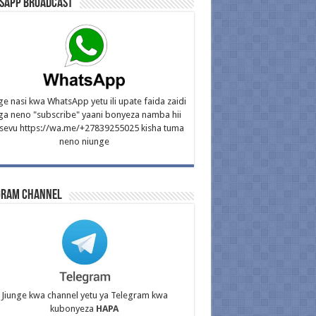
sApp Broadcast
ge nasi kwa WhatsApp yetu ili upate faida zaidi
ga neno "subscribe" yaani bonyeza namba hii
isevu https://wa.me/+27839255025 kisha tuma
neno niunge
gram Channel
Jiunge kwa channel yetu ya Telegram kwa
kubonyeza
HAPA