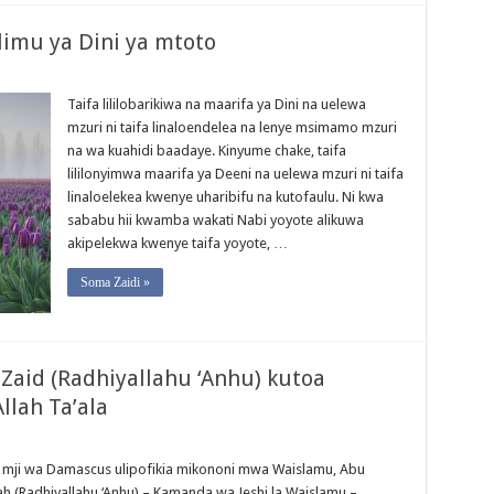
imu ya Dini ya mtoto
Taifa lililobarikiwa na maarifa ya Dini na uelewa
mzuri ni taifa linaloendelea na lenye msimamo mzuri
na wa kuahidi baadaye. Kinyume chake, taifa
lililonyimwa maarifa ya Deeni na uelewa mzuri ni taifa
linaloelekea kwenye uharibifu na kutofaulu. Ni kwa
sababu hii kwamba wakati Nabi yoyote alikuwa
akipelekwa kwenye taifa yoyote, …
Soma Zaidi »
Zaid (Radhiyallahu ‘Anhu) kutoa
llah Ta’ala
 mji wa Damascus ulipofikia mikononi mwa Waislamu, Abu
h (Radhiyallahu ‘Anhu) – Kamanda wa Jeshi la Waislamu –