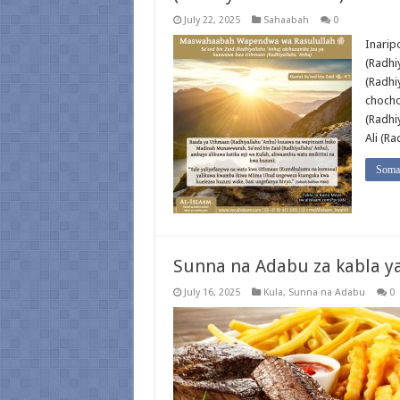
July 22, 2025
Sahaabah
0
Inarip
(Radhi
(Radhi
chocho
(Radhi
Ali (Ra
Soma 
Sunna na Adabu za kabla ya
July 16, 2025
Kula
,
Sunna na Adabu
0