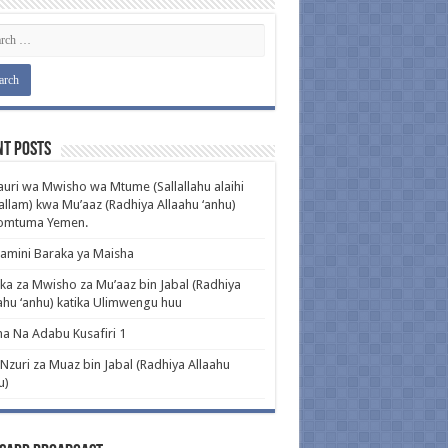
nt Posts
uri wa Mwisho wa Mtume (Sallallahu alaihi
llam) kwa Mu’aaz (Radhiya Allaahu ‘anhu)
pomtuma Yemen.
amini Baraka ya Maisha
ka za Mwisho za Mu’aaz bin Jabal (Radhiya
ahu ‘anhu) katika Ulimwengu huu
a Na Adabu Kusafiri 1
 Nzuri za Muaz bin Jabal (Radhiya Allaahu
u)