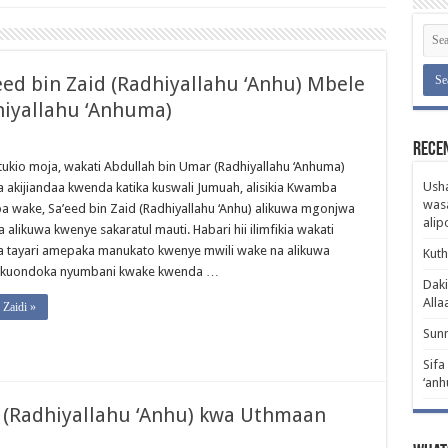
’eed bin Zaid (Radhiyallahu ‘Anhu) Mbele
hiyallahu ‘Anhuma)
Rece
 tukio moja, wakati Abdullah bin Umar (Radhiyallahu ‘Anhuma)
Usha
a akijiandaa kwenda katika kuswali Jumuah, alisikia Kwamba
wasa
 wake, Sa’eed bin Zaid (Radhiyallahu ‘Anhu) alikuwa mgonjwa
ali
 alikuwa kwenye sakaratul mauti. Habari hii ilimfikia wakati
a tayari amepaka manukato kwenye mwili wake na alikuwa
Kuth
u kuondoka nyumbani kwake kwenda …
Daki
Alla
Zaidi »
Sunn
Sifa
‘anh
d (Radhiyallahu ‘Anhu) kwa Uthmaan