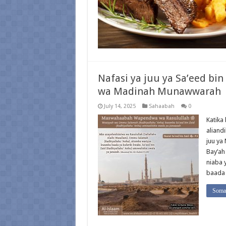
Nafasi ya juu ya Sa’eed bin
wa Madinah Munawwarah
July 14, 2025
Sahaabah
0
Katika 
aliand
juu ya
Bay’ah
niaba 
baada 
Soma 