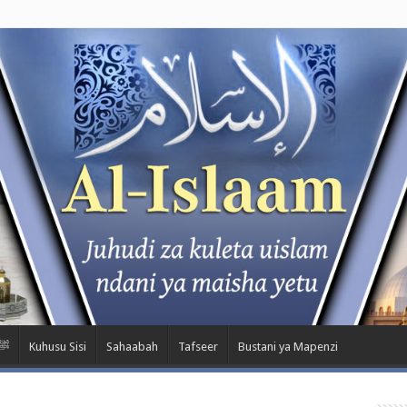
m Kwa Nabii ﷺ
Kuhusu Sisi
Sahaabah
Tafseer
Bustani ya Mapenzi