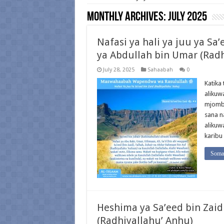
Monthly Archives:
July 2025
Nafasi ya hali ya juu ya Sa
ya Abdullah bin Umar (Rad
July 28, 2025
Sahaabah
0
Katika
alikuw
mjomba
sana na
alikuw
karib
Soma 
Heshima ya Sa’eed bin Zai
(Radhiyallahu’ Anhu)