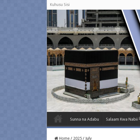
Kuhusu Sisi
Sunna na Adabu
Salaa
Home
/
2025
/
July